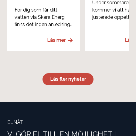
Under sommaren
För dig som får ditt
kommer vi att ha
vatten via Skara Energi
justerade öppettide
finns det ingen anledning
till oro vad gäller
vattenförsörjning i
Läs mer
Läs 
sommar.
Läs fler nyheter
ELNÄT
VI GÖR EL TILL EN MÖJLIGHET I