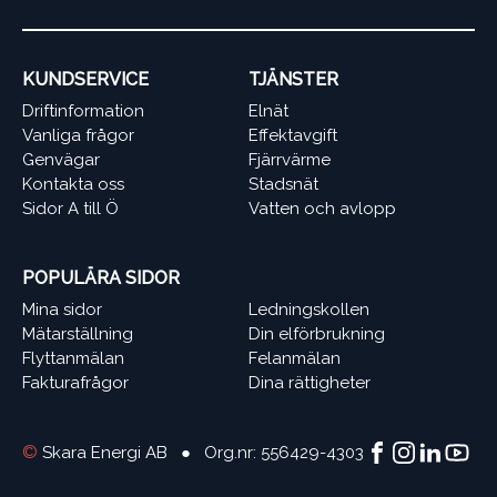
KUNDSERVICE
TJÄNSTER
Driftinformation
Elnät
Vanliga frågor
Effektavgift
Genvägar
Fjärrvärme
Kontakta oss
Stadsnät
Sidor A till Ö
Vatten och avlopp
POPULÄRA SIDOR
Mina sidor
Ledningskollen
Mätarställning
Din elförbrukning
Flyttanmälan
Felanmälan
Fakturafrågor
Dina rättigheter
©
Skara Energi AB ● Org.nr: 556429-4303