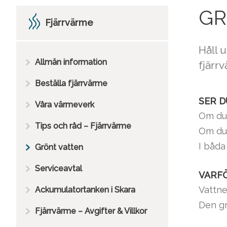
GR
Fjärrvärme
Håll u
Allmän information
fjärr
Beställa fjärrvärme
SER D
Våra värmeverk
Om du 
Tips och råd – Fjärrvärme
Om du 
I båda
Grönt vatten
Serviceavtal
VARF
Vattne
Ackumulatortanken i Skara
Den gr
Fjärrvärme – Avgifter & Villkor