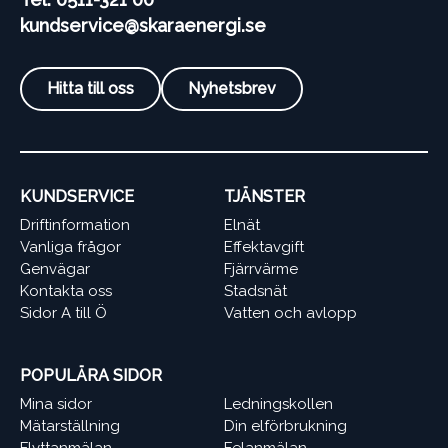
kundservice@skaraenergi.se
Hitta till oss
Nyhetsbrev
KUNDSERVICE
TJÄNSTER
Driftinformation
Elnät
Vanliga frågor
Effektavgift
Genvägar
Fjärrvärme
Kontakta oss
Stadsnät
Sidor A till Ö
Vatten och avlopp
POPULÄRA SIDOR
Mina sidor
Ledningskollen
Mätarställning
Din elförbrukning