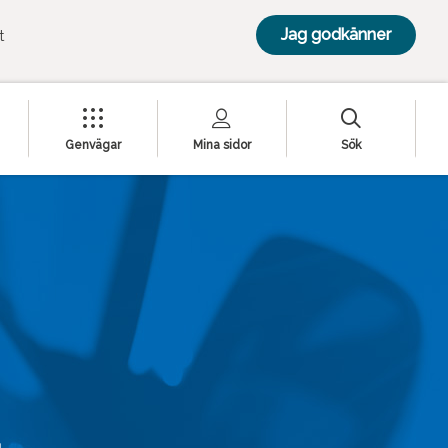
Jag godkänner
t
Genvägar
Mina sidor
Sök