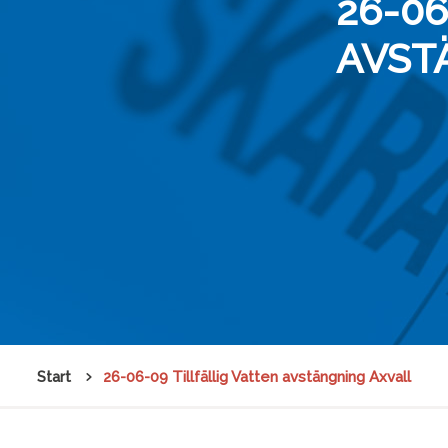
26-06
AVST
Start
26-06-09 Tillfällig Vatten avstängning Axvall