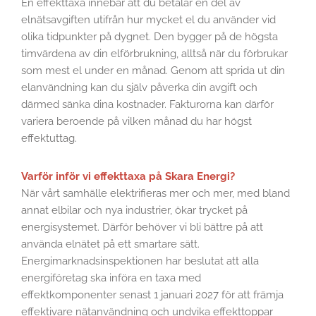
En effekttaxa innebär att du betalar en del av
elnätsavgiften utifrån hur mycket el du använder vid
olika tidpunkter på dygnet. Den bygger på de högsta
timvärdena av din elförbrukning, alltså när du förbrukar
som mest el under en månad. Genom att sprida ut din
elanvändning kan du själv påverka din avgift och
därmed sänka dina kostnader. Fakturorna kan därför
variera beroende på vilken månad du har högst
effektuttag.
Varför inför vi effekttaxa på Skara Energi?
När vårt samhälle elektrifieras mer och mer, med bland
annat elbilar och nya industrier, ökar trycket på
energisystemet. Därför behöver vi bli bättre på att
använda elnätet på ett smartare sätt.
Energimarknadsinspektionen har beslutat att alla
energiföretag ska införa en taxa med
effektkomponenter senast 1 januari 2027 för att främja
effektivare nätanvändning och undvika effekttoppar