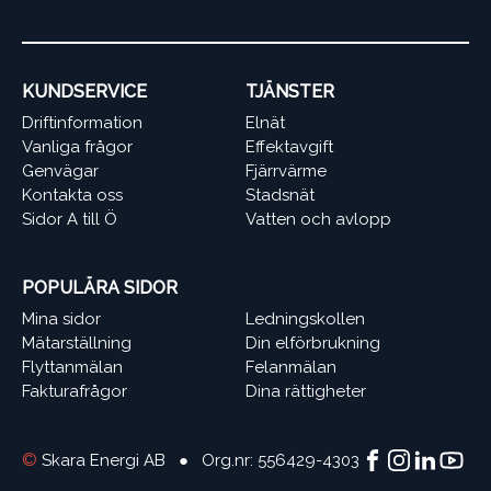
KUNDSERVICE
TJÄNSTER
Driftinformation
Elnät
Vanliga frågor
Effektavgift
Genvägar
Fjärrvärme
Kontakta oss
Stadsnät
Sidor A till Ö
Vatten och avlopp
POPULÄRA SIDOR
Mina sidor
Ledningskollen
Mätarställning
Din elförbrukning
Flyttanmälan
Felanmälan
Fakturafrågor
Dina rättigheter
©
Skara Energi AB ● Org.nr: 556429-4303