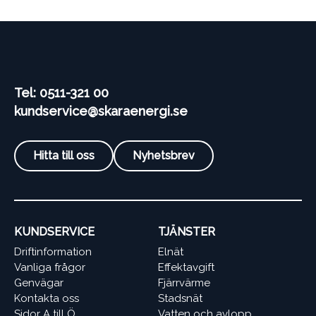
Tel: 0511-321 00
kundservice@skaraenergi.se
Hitta till oss
Nyhetsbrev
KUNDSERVICE
TJÄNSTER
Driftinformation
Elnät
Vanliga frågor
Effektavgift
Genvägar
Fjärrvärme
Kontakta oss
Stadsnät
Sidor A till Ö
Vatten och avlopp