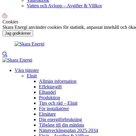
Vattenkiosk
Vatten och Avlopp – Avgifter & Villkor
Cookies
Skara Energi använder cookies för statistik, anpassat innehåll och ö
Jag godkänner
Våra tjänster
Elnät
Allmän information
Effektavgift
Elhandel
Produktion
Tips och råd – Elnät
För installatörer
Elmätare
Din energiförbrukning
Tillgång till din mätdata
Nätutvecklingsplan 2025-2034
Elnät – Avgifter & Villkor