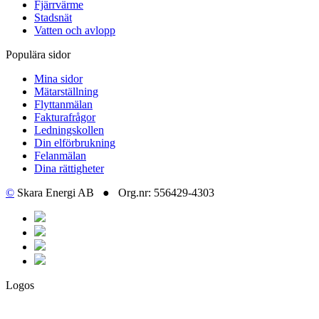
Fjärrvärme
Stadsnät
Vatten och avlopp
Populära sidor
Mina sidor
Mätarställning
Flyttanmälan
Fakturafrågor
Ledningskollen
Din elförbrukning
Felanmälan
Dina rättigheter
©
Skara Energi AB ● Org.nr: 556429-4303
Logos