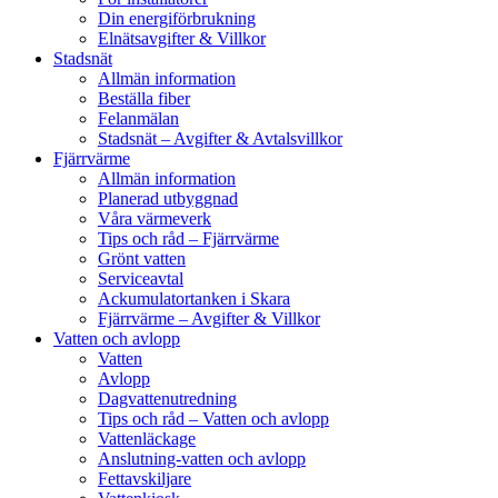
Din energiförbrukning
Elnätsavgifter & Villkor
Stadsnät
Allmän information
Beställa fiber
Felanmälan
Stadsnät – Avgifter & Avtalsvillkor
Fjärrvärme
Allmän information
Planerad utbyggnad
Våra värmeverk
Tips och råd – Fjärrvärme
Grönt vatten
Serviceavtal
Ackumulatortanken i Skara
Fjärrvärme – Avgifter & Villkor
Vatten och avlopp
Vatten
Avlopp
Dagvattenutredning
Tips och råd – Vatten och avlopp
Vattenläckage
Anslutning-vatten och avlopp
Fettavskiljare