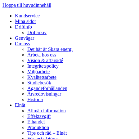
Hoppa till huvudinnehåll
Kundservice
Mina sidor
Driftinfo
Driftarkiv
Genvägar
Om oss
Det här är Skara energi
Arbeta hos oss
Vision & affärsidé
Integritetspolicy
Miljöarbete
Kvalitetsarbete
Studiebesök
Ägandeförhållanden
Årsredovisningar
Historia
Elnät
Allmän information
Effektavgift
Elhandel
Produktion
Tips och råd – Elnät
För installatörer