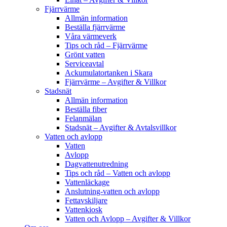
Fjärrvärme
Allmän information
Beställa fjärrvärme
Våra värmeverk
Tips och råd – Fjärrvärme
Grönt vatten
Serviceavtal
Ackumulatortanken i Skara
Fjärrvärme – Avgifter & Villkor
Stadsnät
Allmän information
Beställa fiber
Felanmälan
Stadsnät – Avgifter & Avtalsvillkor
Vatten och avlopp
Vatten
Avlopp
Dagvattenutredning
Tips och råd – Vatten och avlopp
Vattenläckage
Anslutning-vatten och avlopp
Fettavskiljare
Vattenkiosk
Vatten och Avlopp – Avgifter & Villkor